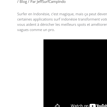
/
Blog
/ Par
JeffSurfCampIndo
Surfer en Indonésie, c’est magique, mais ça peut deven
certaines applications surf indonésie transforment vo
vous aident à dénicher les meilleurs spots et améliore
vagues comme un pro.