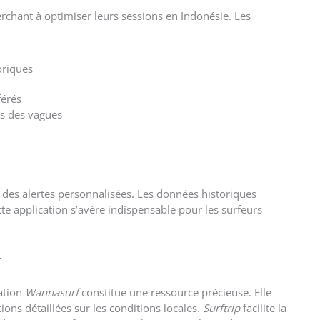
erchant à optimiser leurs sessions en Indonésie. Les
oriques
férés
es des vagues
 des alertes personnalisées. Les données historiques
e application s’avère indispensable pour les surfeurs
f
cation
Wannasurf
constitue une ressource précieuse. Elle
ons détaillées sur les conditions locales.
Surftrip
facilite la