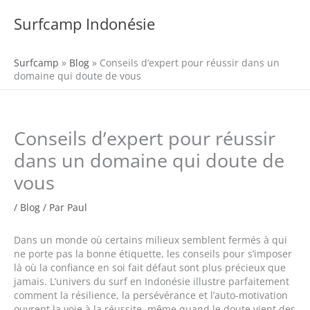
Aller
au
Surfcamp Indonésie
MENU
contenu
Surfcamp
»
Blog
»
Conseils d’expert pour réussir dans un
domaine qui doute de vous
Conseils d’expert pour réussir
dans un domaine qui doute de
vous
/
Blog
/ Par
Paul
Dans un monde où certains milieux semblent fermés à qui
ne porte pas la bonne étiquette, les conseils pour s’imposer
là où la confiance en soi fait défaut sont plus précieux que
jamais. L’univers du surf en Indonésie illustre parfaitement
comment la résilience, la persévérance et l’auto-motivation
ouvrent la voie à la réussite, même quand le doute vient des