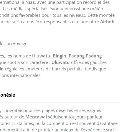
ernational à
Nias
, avec une participation record et des
f. Les médias spécialisés évoquent aussi une météo
conditions favorables pour tous les niveaux. Cette montée
on de surf camps éco-responsables et d’une offre
Airbnb
 de son voyage
bles, les noms de
Uluwatu
,
Bingin
,
Padang Padang
,
ue spot a son caractère :
Uluwatu
offre des gauches
in
régale les amateurs de barrels parfaits, tandis que
tions internationales.
donésie
n, convoitée pour ses plages désertes et ses vagues
sés autour de
Mentawai
séduisent toujours par leur
ites cristallines, où la compétition est souvent davantage
ndamental afin de profiter au mieux de l’expérience surf :