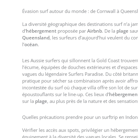
Évasion surf autour du monde : de Cornwall à Queensl
La diversité géographique des destinations surf n’a jama
d’
hébergement
proposée par
Airbnb
. De la
plage
sauv
Queensland
, les surfeurs d’aujourd’hui veulent du conf
l’
océan
.
Les Aussie surfers qui sillonnent la Gold Coast trouve
l’écume, équipées de douches extérieures et d’espaces 
vagues du légendaire Surfers Paradise. Du côté britanniqu
pratique pour sécher sa combinaison après avoir affront
incontestée du surf où chaque villa offre son lot de sur
époustouflants sur le line-up. Ces lieux d’
hébergemen
sur la
plage
, au plus près de la nature et des sensations
Quelles précautions prendre pour un surftrip en Indon
Vérifier les accès aux spots, privilégier un hébergeme
équipement à la diversité des vagues locales. Se renseig