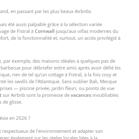
and, en passant par les plus beaux Airbnbs
is été aussi palpable grâce à la sélection variée
age de Fistral à
Cornwall
jusqu’aux villas modernes du
ort, de la fonctionnalité et, surtout, un accès privilégié à
nt, par exemple, des maisons idéales à quelques pas de
barbecue pour débriefer entre amis après avoir défié les
e, rien de tel qu’un cottage à Fistral, à la fois cosy et
é les swells de l’Atlantique. Sans oublier Bali, Mecque
prises — piscine privée, jardin fleuri, ou points de vue
t
sur Airbnb sont la promesse de
vacances
inoubliables
 de glisse.
ésie en 2026 ?
nt respectueux de l’environnement et adapter son
ner également sur les règles locales liées à la