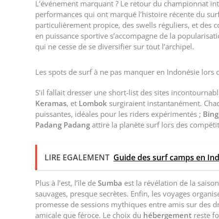
L’événement marquant ? Le retour du championnat int
performances qui ont marqué l’histoire récente du sur
particulièrement propice, des swells réguliers, et des 
en puissance sportive s’accompagne de la popularisati
qui ne cesse de se diversifier sur tout l’archipel.
Les spots de surf à ne pas manquer en Indonésie lors
S’il fallait dresser une short-list des sites incontourna
Keramas
, et
Lombok
surgiraient instantanément. Chaq
puissantes, idéales pour les riders expérimentés ;
Bing
Padang Padang
attire la planète surf lors des compéti
LIRE EGALEMENT
Guide des surf camps en In
Plus à l’est, l’île de
Sumba
est la révélation de la saiso
sauvages, presque secrètes. Enfin, les voyages organi
promesse de sessions mythiques entre amis sur des dro
amicale que féroce. Le choix du
hébergement
reste fo