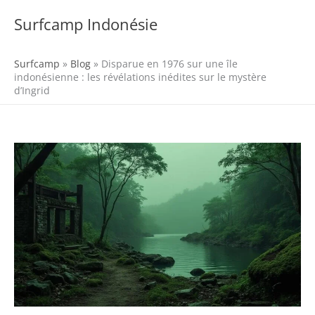
Aller
au
Surfcamp Indonésie
MENU
contenu
Surfcamp
»
Blog
»
Disparue en 1976 sur une île
indonésienne : les révélations inédites sur le mystère
d’Ingrid