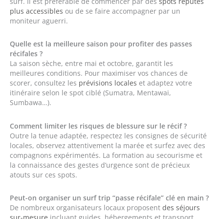
surf. Il est préférable de commencer par des
spots réputés
plus accessibles
ou de se faire accompagner par un
moniteur aguerri.
Quelle est la meilleure saison pour profiter des passes
récifales ?
La saison sèche, entre mai et octobre, garantit les
meilleures conditions. Pour maximiser vos chances de
scorer, consultez les
prévisions locales
et adaptez votre
itinéraire selon le spot ciblé (Sumatra, Mentawai,
Sumbawa…).
Comment limiter les risques de blessure sur le récif ?
Outre la tenue adaptée, respectez les consignes de sécurité
locales, observez attentivement la marée et surfez avec des
compagnons expérimentés. La formation au secourisme et
la connaissance des gestes d’urgence sont de précieux
atouts sur ces spots.
Peut-on organiser un surf trip “passe récifale” clé en main ?
De nombreux organisateurs locaux proposent
des séjours
sur-mesure
incluant guides, hébergements et transport