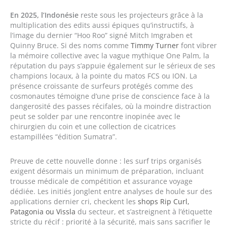
En 2025, l’Indonésie
reste sous les projecteurs grâce à la
multiplication des edits aussi épiques qu’instructifs, à
l’image du dernier “Hoo Roo” signé Mitch Imgraben et
Quinny Bruce. Si des noms comme
Timmy Turner
font vibrer
la mémoire collective avec la vague mythique One Palm, la
réputation du pays s’appuie également sur le sérieux de ses
champions locaux, à la pointe du matos FCS ou ION. La
présence croissante de surfeurs protégés comme des
cosmonautes témoigne d’une prise de conscience face à la
dangerosité des passes récifales, où la moindre distraction
peut se solder par une rencontre inopinée avec le
chirurgien du coin et une collection de cicatrices
estampillées “édition Sumatra”.
Preuve de cette nouvelle donne : les surf trips organisés
exigent désormais un minimum de préparation, incluant
trousse médicale de compétition et assurance voyage
dédiée. Les initiés jonglent entre analyses de houle sur des
applications dernier cri, checkent les
shops Rip Curl,
Patagonia ou Vissla
du secteur, et s’astreignent à l’étiquette
stricte du récif : priorité à la sécurité, mais sans sacrifier le