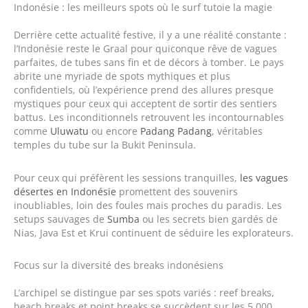
Indonésie : les meilleurs spots où le surf tutoie la magie
Derrière cette actualité festive, il y a une réalité constante :
l’Indonésie reste le Graal pour quiconque rêve de vagues
parfaites, de tubes sans fin et de décors à tomber. Le pays
abrite une myriade de spots mythiques et plus
confidentiels, où l’expérience prend des allures presque
mystiques pour ceux qui acceptent de sortir des sentiers
battus. Les inconditionnels retrouvent les incontournables
comme
Uluwatu
ou encore
Padang Padang
, véritables
temples du tube sur la Bukit Peninsula.
Pour ceux qui préfèrent les sessions tranquilles,
les vagues
désertes en Indonésie
promettent des souvenirs
inoubliables, loin des foules mais proches du paradis. Les
setups sauvages de
Sumba
ou les secrets bien gardés de
Nias, Java Est et Krui continuent de séduire les explorateurs.
Focus sur la diversité des breaks indonésiens
L’archipel se distingue par ses spots variés : reef breaks,
beach breaks et point breaks se succèdent sur les 5 000