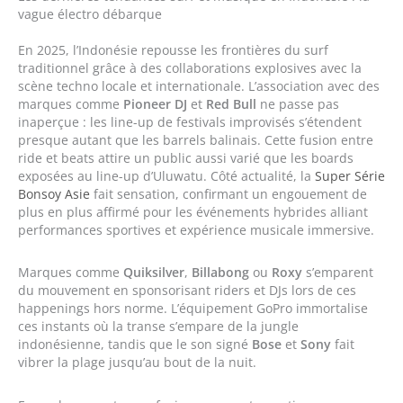
vague électro débarque
En 2025, l’Indonésie repousse les frontières du surf
traditionnel grâce à des collaborations explosives avec la
scène techno locale et internationale. L’association avec des
marques comme
Pioneer DJ
et
Red Bull
ne passe pas
inaperçue : les line-up de festivals improvisés s’étendent
presque autant que les barrels balinais. Cette fusion entre
ride et beats attire un public aussi varié que les boards
exposées au line-up d’Uluwatu. Côté actualité, la
Super Série
Bonsoy Asie
fait sensation, confirmant un engouement de
plus en plus affirmé pour les événements hybrides alliant
performances sportives et expérience musicale immersive.
Marques comme
Quiksilver
,
Billabong
ou
Roxy
s’emparent
du mouvement en sponsorisant riders et DJs lors de ces
happenings hors norme. L’équipement GoPro immortalise
ces instants où la transe s’empare de la jungle
indonésienne, tandis que le son signé
Bose
et
Sony
fait
vibrer la plage jusqu’au bout de la nuit.