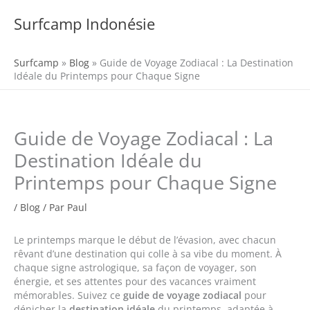
Aller
au
Surfcamp Indonésie
MENU
contenu
Surfcamp
»
Blog
»
Guide de Voyage Zodiacal : La Destination
Idéale du Printemps pour Chaque Signe
Guide de Voyage Zodiacal : La
Destination Idéale du
Printemps pour Chaque Signe
/
Blog
/ Par
Paul
Le printemps marque le début de l’évasion, avec chacun
rêvant d’une destination qui colle à sa vibe du moment. À
chaque signe astrologique, sa façon de voyager, son
énergie, et ses attentes pour des vacances vraiment
mémorables. Suivez ce
guide de voyage zodiacal
pour
dénicher la
destination idéale
du printemps, adaptée à